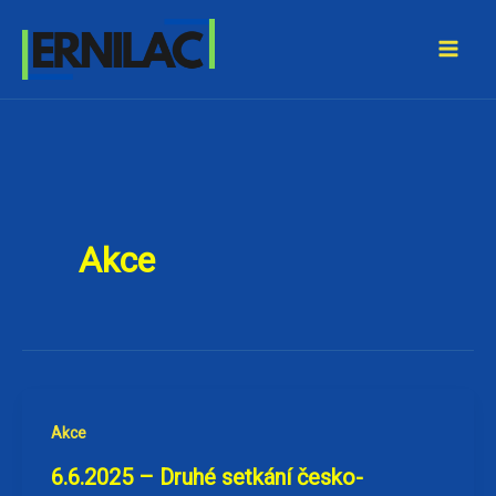
Přeskočit
Ernilac
na
obsah
Akce
Akce
6.6.2025 – Druhé setkání česko-